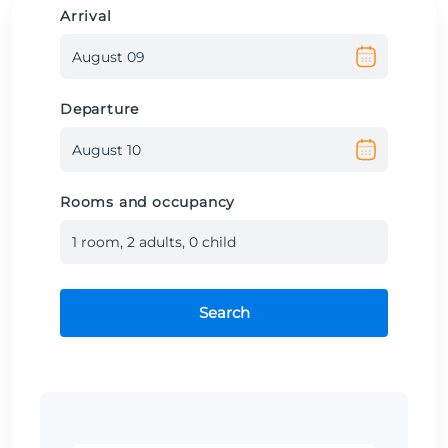
Arrival
Departure
Rooms and occupancy
1
room
,
2
adult
s
,
0
child
Search