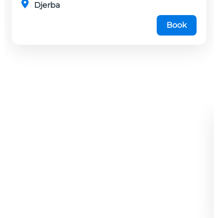
Djerba
Book