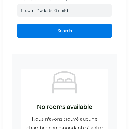
1
room
,
2
adult
s
,
0
child
Search