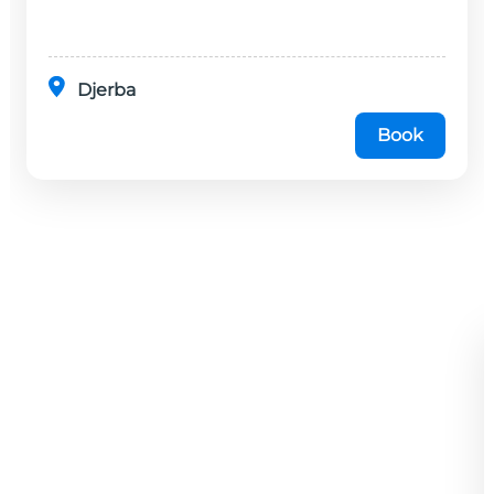
Djerba
Book