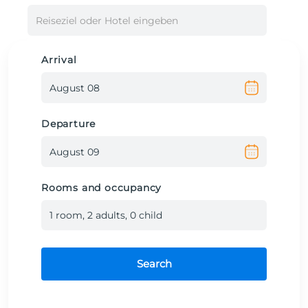
Reiseziel oder Hotel eingeben
Arrival
Departure
Rooms and occupancy
1
room
,
2
adult
s
,
0
child
Search