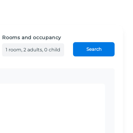
Rooms and occupancy
Search
1
room
,
2
adult
s
,
0
child