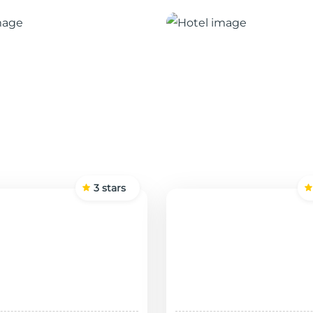
3
stars