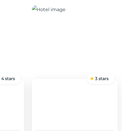
4
stars
3
stars