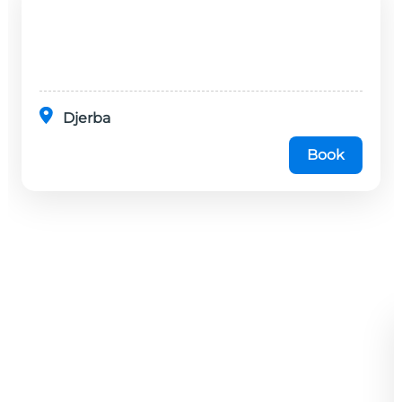
Djerba
Book