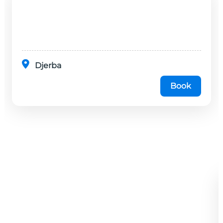
Djerba
Book