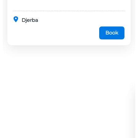
Djerba
Book