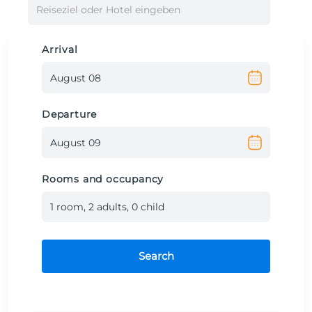
Reiseziel oder Hotel eingeben
Arrival
Departure
Rooms and occupancy
1
room
,
2
adult
s
,
0
child
Search