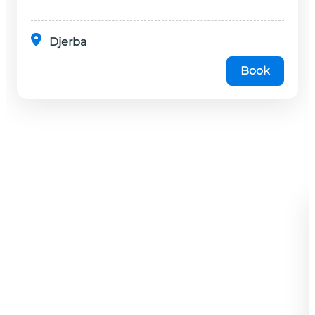
Djerba
Book