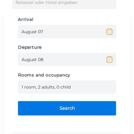
Reiseziel oder Hotel eingeben
Arrival
Departure
Rooms and occupancy
1
room
,
2
adult
s
,
0
child
Search