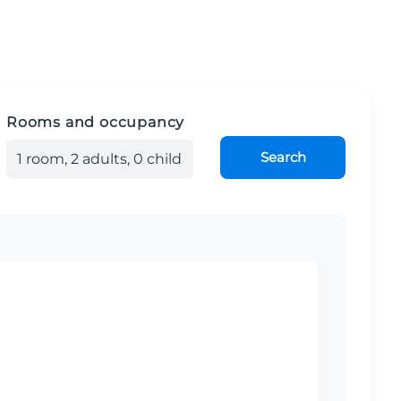
Rooms and occupancy
Search
1
room
,
2
adult
s
,
0
child