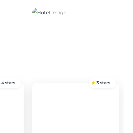
4
stars
3
stars