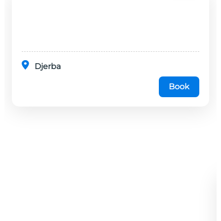
Djerba
Book