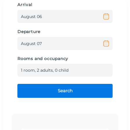
Arrival
Departure
Rooms and occupancy
1
room
,
2
adult
s
,
0
child
Search