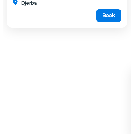
Djerba
Book